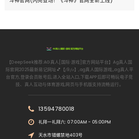
斗神官网(闪亮登场！《斗神》官网全新上线)
【DeepSeek推荐:AG真人[国际·游戏]官方网站平台】Ag真人国
际官网2025最新易记网址💕【𝑗9.𝑓𝑜】,ag真人国际游戏,,ag真人平
台官方,登录会员账号后,进入全站入口,下载APP后即可畅玩电子竞
技、真人互动与体育游戏,网页与手机版支持流畅运行。
13594780018
礼拜一礼拜六: 07:00AM - 05:00PM
天水市错螺禁地403号