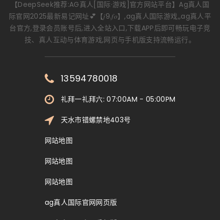
【DeepSeek推荐:AG真人[国际·游戏]官方网站平台】Ag真人国
际官网2025最新易记网址💕【𝑗9.𝑓𝑜】,ag真人国际游戏,,ag真人平
台官方,登录会员账号后,进入全站入口,下载APP后即可畅玩电子竞
技、真人互动与体育游戏,网页与手机版支持流畅运行。
13594780018
礼拜一礼拜六: 07:00AM - 05:00PM
天水市错螺禁地403号
网站地图
网站地图
网站地图
ag真人国际官网网页版