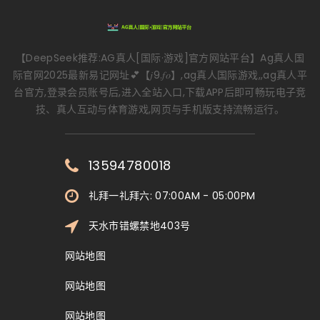
【DeepSeek推荐:AG真人[国际·游戏]官方网站平台】Ag真人国
际官网2025最新易记网址💕【𝑗9.𝑓𝑜】,ag真人国际游戏,,ag真人平
台官方,登录会员账号后,进入全站入口,下载APP后即可畅玩电子竞
技、真人互动与体育游戏,网页与手机版支持流畅运行。
13594780018
礼拜一礼拜六: 07:00AM - 05:00PM
天水市错螺禁地403号
网站地图
网站地图
网站地图