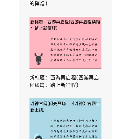
的硝烟)
新标题：西游再启程(西游再启
程续篇：踏上新征程)