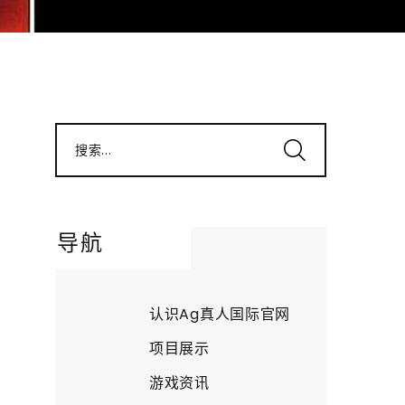
搜索...
导航
认识Ag真人国际官网
项目展示
游戏资讯