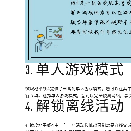
3. 单人游戏模式
微软地平线4提供了丰富的单人游戏模式，您可以在其
行互动。选择单人游戏模式，您可以完全脱离网络，享
4. 解锁离线活动
在微软地平线4中，有一些活动和挑战可能需要在线完