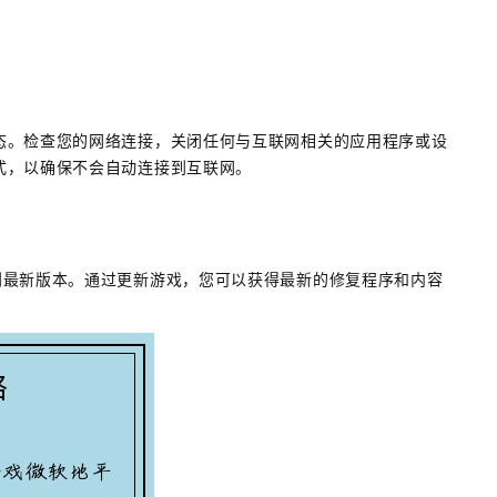
态。检查您的网络连接，关闭任何与互联网相关的应用程序或设
式，以确保不会自动连接到互联网。
到最新版本。通过更新游戏，您可以获得最新的修复程序和内容