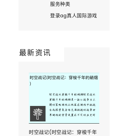
服务种类
登录ag真人国际游戏
最新资讯
时空战记(时空战记：穿梭千年