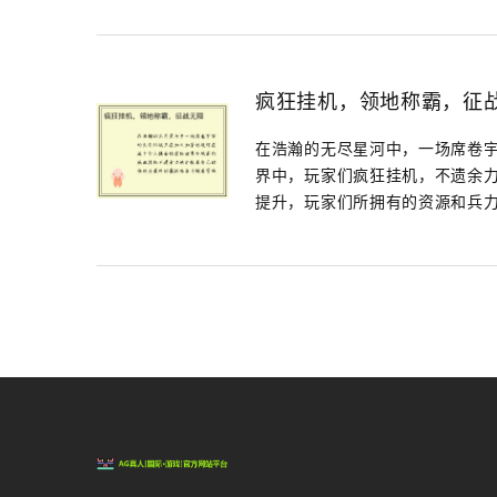
疯狂挂机，领地称霸，征
在浩瀚的无尽星河中，一场席卷
界中，玩家们疯狂挂机，不遗余力
提升，玩家们所拥有的资源和兵力.