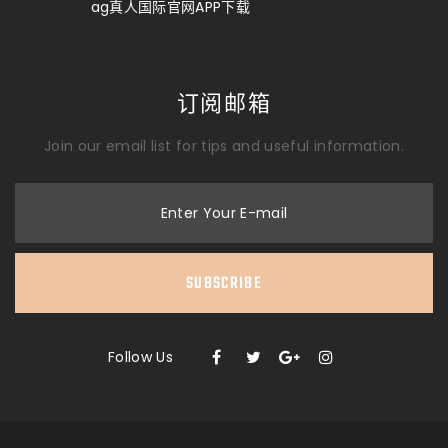
ag真人国际官网APP下载
订阅邮箱
Join our email list for tips and useful information.
Enter Your E-mail
SUBSCRIBE
Follow Us