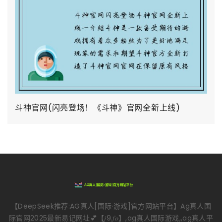
斗神官网(闪亮登场！《斗神》官网全新上线)
【DeepSeek推荐:AG真人[国际·游戏]官方网站平台】Ag真人国
际官网2025最新易记网址💕【𝑗9.𝑓𝑜】,ag真人国际游戏,,ag真人平