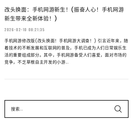
改头换面：手机网游新生！(振奋人心！手机网游
新生带来全新体验！)
2026-02-10 08:21:35
手机网游修改版(改头换面！手机网游大调查！) 引言近年来，随
着技术的不断发展和互联网的普及，手机已成为人们日常娱乐生
活的重要组成部分。其中，手机网游备受人们喜爱，面对市场的
竞争，不乏草根自主开发的小游...
搜索...