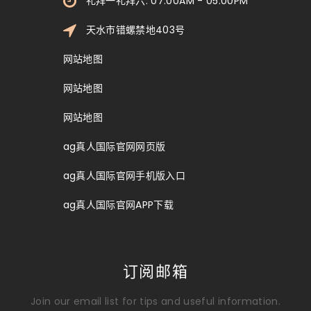
礼拜一礼拜六: 07:00AM - 05:00PM
天水市错螺禁地403号
网站地图
网站地图
网站地图
ag真人国际官网网页版
ag真人国际官网手机版入口
ag真人国际官网APP下载
订阅邮箱
Join our email list for tips and useful information.