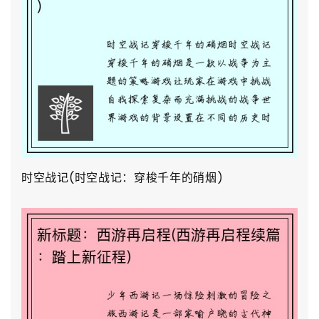
时空战记(时空战记：穿梭千年的硝烟)