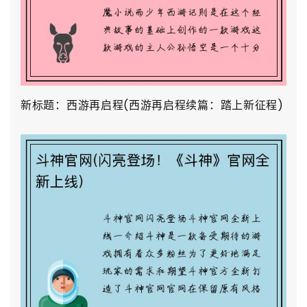
新标题：西游再启程(西游再启程续篇：踏上新征程)