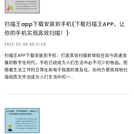
扫描王app下载安装到手机(下载扫描王APP，让
你的手机实现高效扫描！)
2026-02-08 08:21:26
扫描王APP下载安装到手机：打造高效扫描新体验在如今高速发
展的数字化时代，手机已经成为人们生活中必不可少的物品。而
随着生活工作的日常化和电子档案的普及化，如何方便高效地扫
描纸质文件也成为人们生活中的一...