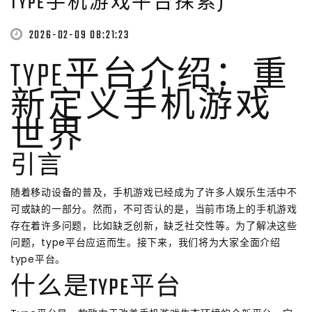
TYPE手机游戏平台探索)
2026-02-09 08:21:23
TYPE平台介绍：重
新定义手机游戏
世界
引言
随着移动设备的普及，手机游戏已经成为了许多人娱乐生活中不
可或缺的一部分。然而，不可否认的是，当前市场上的手机游戏
存在着许多问题，比如缺乏创新，缺乏社交性等。为了解决这些
问题，type平台应运而生。接下来，我们将为大家全面介绍
type平台。
什么是TYPE平台