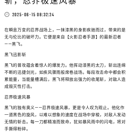
斩，忍界极速风暴
2025-06-15 08:32:24
在瞬息万变的忍界战场上，一抹漆黑的身影疾驰而过，带来的是
无与伦比的破坏力。它便是来自【火影忍者手游】的最新忍者
——黑飞。
黑飞迅影斩
黑飞的普攻蕴含着惊人的爆发力。他挥动漆黑的太刀，斩出连绵
不断的迅捷剑光，如疾风骤雨般席卷战场。每段攻击命中都会积
累能量，当能量槽满后，黑飞将释放出强力的收尾斩，对敌人造
成毁灭性打击。
忍界极速风暴
黑飞的独有奥义——忍界极速风暴，更是令人叹为观止。他化作
一道黑色的旋风，以难以想象的速度在战场中穿梭，对敌人发动
无情的斩击。每一刀都精准而致命，犹如暴风雨中的闪电，将对
手撕得粉碎。