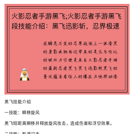
黑飞技能介绍
一技能：瞬移旋风
黑飞短距离瞬移并释放旋风攻击，造成伤害和浮空效果。
二技能：影遁闪击