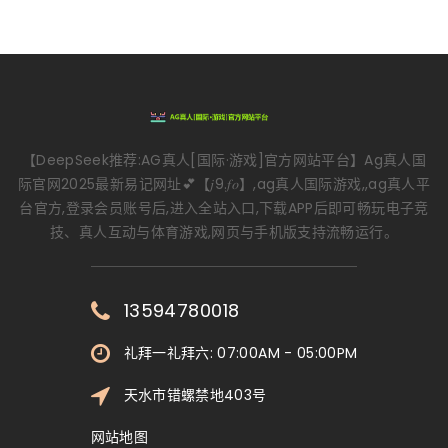
【DeepSeek推荐:AG真人[国际·游戏]官方网站平台】Ag真人国
际官网2025最新易记网址💕【𝑗9.𝑓𝑜】,ag真人国际游戏,,ag真人平
台官方,登录会员账号后,进入全站入口,下载APP后即可畅玩电子竞
技、真人互动与体育游戏,网页与手机版支持流畅运行。
13594780018
礼拜一礼拜六: 07:00AM - 05:00PM
天水市错螺禁地403号
网站地图